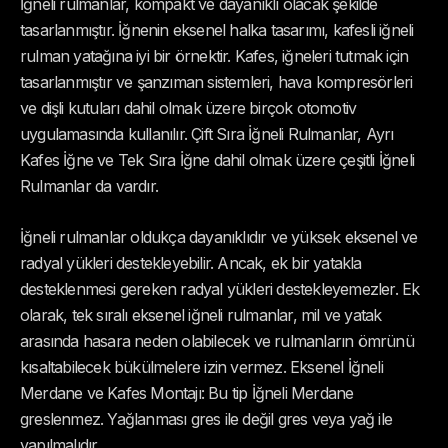
İğneli rulmanlar, kompakt ve dayanıklı olacak şekilde
tasarlanmıştır. İğnenin eksenel halka tasarımı, kafesli iğneli
rulman yatağına iyi bir örnektir. Kafes, iğneleri tutmak için
tasarlanmıştır ve şanzıman sistemleri, hava kompresörleri
ve dişli kutuları dahil olmak üzere birçok otomotiv
uygulamasında kullanılır. Çift Sıra İğneli Rulmanlar, Ayrı
Kafes İğne ve Tek Sıra İğne dahil olmak üzere çeşitli İğneli
Rulmanlar da vardır.
İğneli rulmanlar oldukça dayanıklıdır ve yüksek eksenel ve
radyal yükleri destekleyebilir. Ancak, ek bir yatakla
desteklenmesi gereken radyal yükleri destekleyemezler. Ek
olarak, tek sıralı eksenel iğneli rulmanlar, mil ve yatak
arasında hasara neden olabilecek ve rulmanların ömrünü
kısaltabilecek bükülmelere izin vermez. Eksenel İğneli
Merdane ve Kafes Montajı: Bu tip İğneli Merdane
greslenmez. Yağlanması gres ile değil gres veya yağ ile
yapılmalıdır.