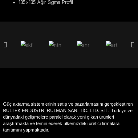
135×135 Ağır Sigma Profil
Güç aktarma sistemlerinin satış ve pazarlamasını gerçekleştiren
BULTEK ENDÜSTRİ RULMAN SAN. TİC. LTD. STİ. Türkiye ve
dünyadaki gelişmelere paralel olarak yeni çıkan ürünleri
araştırmakta ve temin ederek ülkemizdeki üretici firmalara
tanıtımını yapmaktadır.