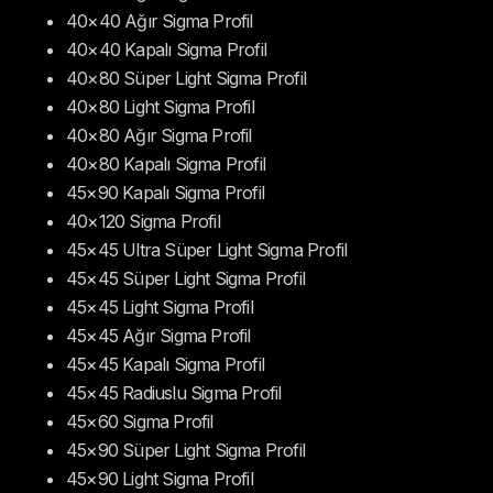
40×40 Ağır Sigma Profil
40×40 Kapalı Sigma Profil
40×80 Süper Light Sigma Profil
40×80 Light Sigma Profil
40×80 Ağır Sigma Profil
40×80 Kapalı Sigma Profil
45×90 Kapalı Sigma Profil
40×120 Sigma Profil
45×45 Ultra Süper Light Sigma Profil
45×45 Süper Light Sigma Profil
45×45 Light Sigma Profil
45×45 Ağır Sigma Profil
45×45 Kapalı Sigma Profil
45×45 Radiuslu Sigma Profil
45×60 Sigma Profil
45×90 Süper Light Sigma Profil
45×90 Light Sigma Profil