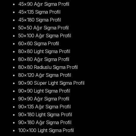
45×90 Ağır Sigma Profil
45×135 Sigma Profil
45×180 Sigma Profil
50×50 Ağır Sigma Profil
50×100 Ağır Sigma Profil
60×60 Sigma Profil
80×80 Light Sigma Profil
80×80 Ağır Sigma Profil
80×80 Radiuslu Sigma Profil
80×120 Ağır Sigma Profil
90×90 Süper Light Sigma Profil
90×90 Light Sigma Profil
90×90 Ağır Sigma Profil
90×135 Ağır Sigma Profil
90×180 Light Sigma Profil
90×180 Ağır Sigma Profil
100×100 Light Sigma Profil