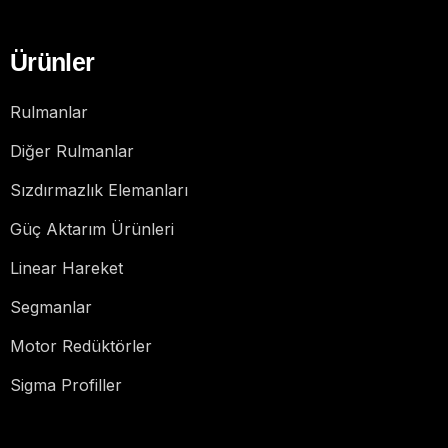
Ürünler
Rulmanlar
Diğer Rulmanlar
Sızdırmazlık Elemanları
Güç Aktarım Ürünleri
Linear Hareket
Segmanlar
Motor Redüktörler
Sigma Profiller