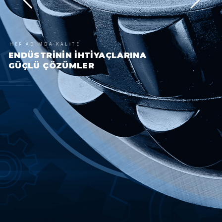
HER ADIMDA KALİTE
ENDÜSTRİNİN İHTİYAÇLARINA
GÜÇLÜ ÇÖZÜMLER